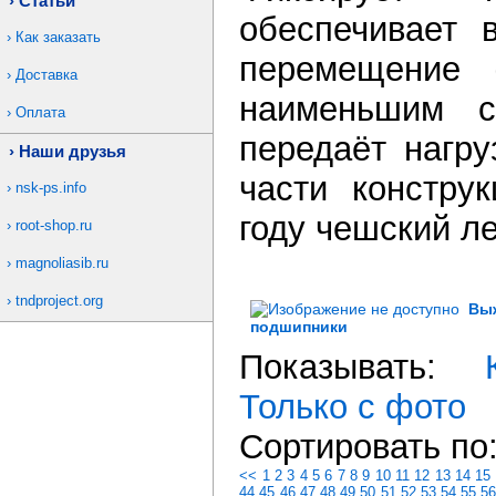
Статьи
обеспечивает 
Как заказать
перемещение 
Доставка
наименьшим с
Оплата
передаёт нагру
Наши друзья
части констру
nsk-ps.info
году чешский л
root-shop.ru
magnoliasib.ru
tndproject.org
Вы
подшипники
Показывать:
Только с фото
Сортировать по
<<
1
2
3
4
5
6
7
8
9
10
11
12
13
14
15
44
45
46
47
48
49
50
51
52
53
54
55
5