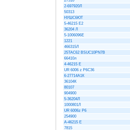
27310
2-697920Л
50313
НУШС6ЮТ
5-46215 Е2
36204 Л
5-1006096Е
1221
466315Л
25TAC62 BSUC10PN7B
66410л
4-46215 Е
UR 6006 z P6C36
6-27714А1К
36104К
80107
904900
5-36204Л
1000801Л
UR 6006z P6
254900
А-46215 Е
7815