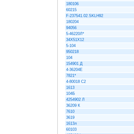
180106
60215
F-237541.02.SKLH92
180204
94056
5-46220Л*
34X51X12
5-104
950218
104
154901 Д
4-36204Е
7821*
4-80018 С2
1613
104Б
4254902 Л
36209 К
7610
3619
1613л
60103