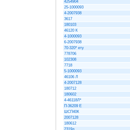
4254904
25-1000093
4-2007938
3617
180103
46120 К
4-1000093
6-2007938
70-320* ету
778706
102308
7718
5-1000093
46106 Л
4-2007128
180712
180602
4-46118Л*
П-36209 Е
ШСП40К
2007128
180612
2319л