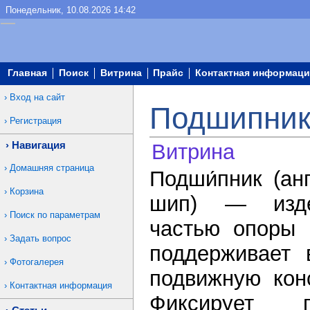
Понедельник, 10.08.2026 14:42
Главная
Поиск
Витрина
Прайс
Контактная информаци
Вход на сайт
Подшипники
Регистрация
Навигация
Витрина
Домашняя страница
Подши́пник (анг
Корзина
шип) — изде
Поиск по параметрам
частью опоры 
Задать вопрос
поддерживает 
Фотогалерея
подвижную кон
Контактная информация
Фиксирует 