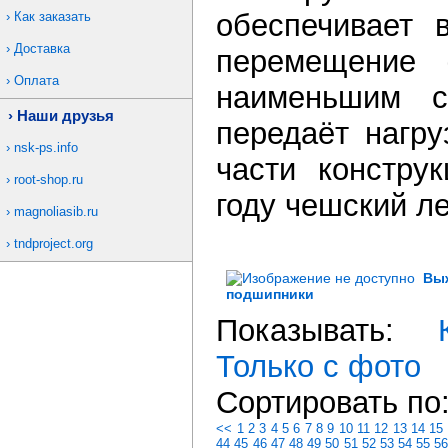
обеспечивает 
Как заказать
Доставка
перемещение 
Оплата
наименьшим с
Наши друзья
передаёт нагру
nsk-ps.info
части констру
root-shop.ru
году чешский л
magnoliasib.ru
tndproject.org
Вы
подшипники
Показывать:
Только с фото
Сортировать по
<<
1
2
3
4
5
6
7
8
9
10
11
12
13
14
15
44
45
46
47
48
49
50
51
52
53
54
55
5