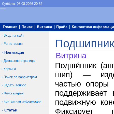
Суббота, 08.08.2026 20:52
Главная
Поиск
Витрина
Прайс
Контактная информаци
Вход на сайт
Подшипники
Регистрация
Навигация
Витрина
Домашняя страница
Подши́пник (анг
Корзина
шип) — изде
Поиск по параметрам
частью опоры 
Задать вопрос
поддерживает 
Фотогалерея
подвижную кон
Контактная информация
Фиксирует 
Статьи