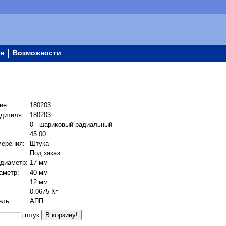
я
Возможности
ие:
180203
дителя:
180203
0 - шариковый радиальный
45.00
мерения:
Штука
Под заказ
 диаметр:
17 мм
аметр:
40 мм
12 мм
0.0675 Кг
ель:
АПП
штук
В корзину!