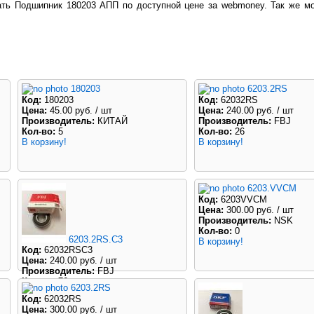
ть Подшипник 180203 АПП по доступной цене за webmoney. Так же мо
180203
6203.2RS
Код:
180203
Код:
62032RS
Цена:
45.00 руб.
/ шт
Цена:
240.00 руб.
/ шт
Производитель:
КИТАЙ
Производитель:
FBJ
Кол-во:
5
Кол-во:
26
В корзину!
В корзину!
6203.VVCM
Код:
6203VVCM
Цена:
300.00 руб.
/ шт
Производитель:
NSK
Кол-во:
0
6203.2RS.C3
В корзину!
Код:
62032RSC3
Цена:
240.00 руб.
/ шт
Производитель:
FBJ
Кол-во:
76
6203.2RS
В корзину!
Код:
62032RS
Цена:
300.00 руб.
/ шт