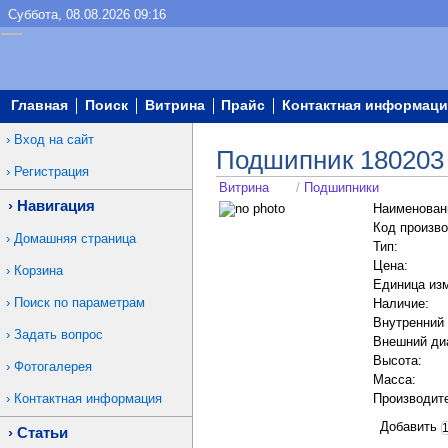
Суббота, 08.08.2026 09:16
Главная
Поиск
Витрина
Прайс
Контактная информаци
Вход на сайт
Подшипник 180203
Регистрация
Витрина
/
Подшипники
Навигация
Наименован
Код произво
Домашняя страница
Тип:
Цена:
Корзина
Единица из
Поиск по параметрам
Наличие:
Внутренний
Задать вопрос
Внешний ди
Высота:
Фотогалерея
Масса:
Контактная информация
Производит
Добавить
Статьи