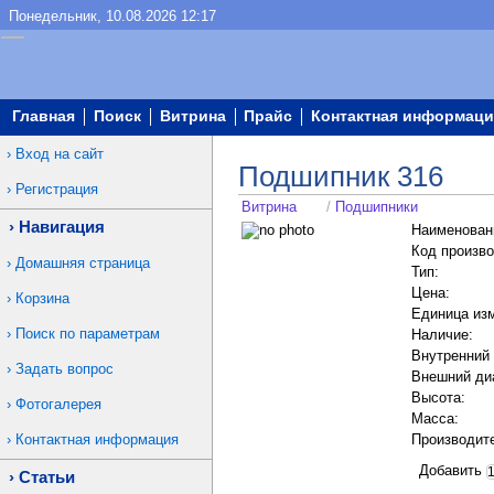
Понедельник, 10.08.2026 12:17
Главная
Поиск
Витрина
Прайс
Контактная информаци
Вход на сайт
Подшипник 316
Регистрация
Витрина
/
Подшипники
Навигация
Наименован
Код произво
Домашняя страница
Тип:
Цена:
Корзина
Единица из
Поиск по параметрам
Наличие:
Внутренний
Задать вопрос
Внешний ди
Высота:
Фотогалерея
Масса:
Контактная информация
Производит
Добавить
Статьи