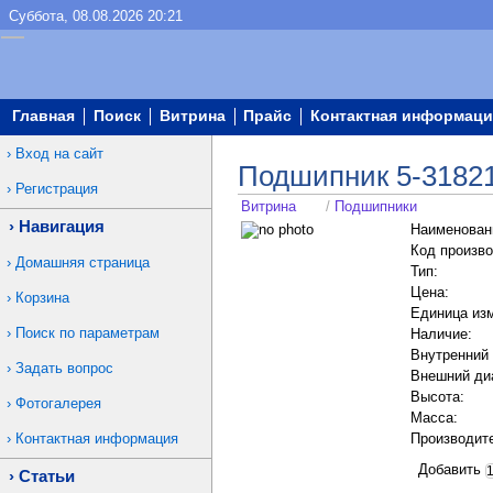
Суббота, 08.08.2026 20:21
Главная
Поиск
Витрина
Прайс
Контактная информаци
Вход на сайт
Подшипник 5-3182
Регистрация
Витрина
/
Подшипники
Навигация
Наименован
Код произво
Домашняя страница
Тип:
Цена:
Корзина
Единица из
Поиск по параметрам
Наличие:
Внутренний
Задать вопрос
Внешний ди
Высота:
Фотогалерея
Масса:
Контактная информация
Производит
Добавить
Статьи