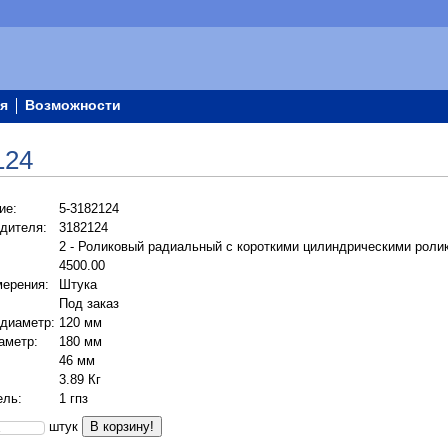
я
Возможности
124
ие:
5-3182124
дителя:
3182124
2 - Роликовый радиальный с короткими цилиндрическими роли
4500.00
мерения:
Штука
Под заказ
 диаметр:
120 мм
аметр:
180 мм
46 мм
3.89 Кг
ель:
1 гпз
штук
В корзину!