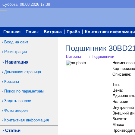
Суббота, 08.08.2026 17:38
Главная
Поиск
Витрина
Прайс
Контактная информаци
Вход на сайт
Подшипник 30BD2
Регистрация
Витрина
/
Подшипники
Навигация
Наименован
Код произво
Домашняя страница
Описание:
Корзина
Тип:
Цена:
Поиск по параметрам
Единица из
Задать вопрос
Наличие:
Внутренний
Фотогалерея
Внешний ди
Высота:
Контактная информация
Масса:
Статьи
Производит