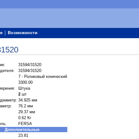
я
Возможности
31520
ие:
31594/31520
дителя:
31594/31520
7 - Роликовый конический
3300.00
мерения:
Штука
2
шт
 диаметр:
34.925 мм
аметр:
76.2 мм
29.37 мм
0.62 Кг
ель:
FERSA
Дополнительные
23.81