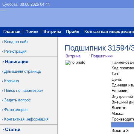
Суббота, 08.08.2026 04:44
Главная
Поиск
Витрина
Прайс
Контактная информаци
Вход на сайт
Подшипник 31594/
Регистрация
Витрина
/
Подшипники
Навигация
Наименован
Код произво
Домашняя страница
Тип:
Цена:
Корзина
Единица из
Поиск по параметрам
Наличие:
Внутренний
Задать вопрос
Внешний ди
Высота:
Фотогалерея
Масса:
Контактная информация
Производит
Статьи
Высота 2: