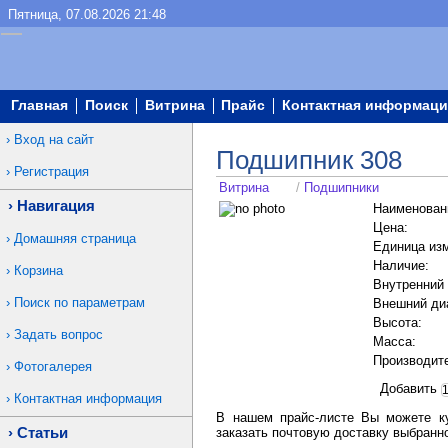
Пятница, 07.08.2026 21:48
Главная
Поиск
Витрина
Прайс
Контактная информаци
Вход на сайт
Подшипник 308
Регистрация
Витрина
/
Подшипники
Навигация
Наименован
Цена:
Домашняя страница
Единица из
Наличие:
Корзина
Внутренний
Поиск по параметрам
Внешний ди
Высота:
Задать вопрос
Масса:
Производит
Фотогалерея
Добавить
Контактная информация
В нашем прайс-листе Вы можете к
Статьи
заказать почтовую доставку выбранн