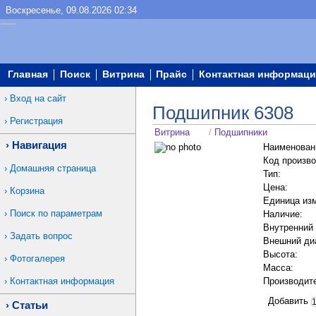
Воскресенье, 09.08.2026 02:34
Главная
Поиск
Витрина
Прайс
Контактная информаци
Вход на сайт
Подшипник 6308
Регистрация
Витрина
/
Подшипники
Навигация
Наименован
Код произво
Домашняя страница
Тип:
Цена:
Корзина
Единица из
Поиск по параметрам
Наличие:
Внутренний
Задать вопрос
Внешний ди
Высота:
Фотогалерея
Масса:
Контактная информация
Производит
Добавить
Статьи